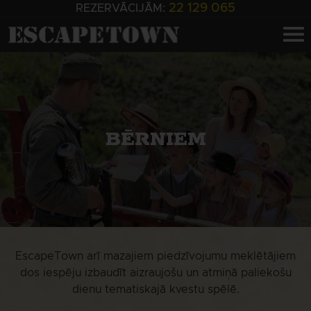
22 129 065
REZERVĀCIJĀM:
BĒRNIEM
EscapeTown arī mazajiem piedzīvojumu meklētājiem
dos iespēju izbaudīt aizraujošu un atmiņā paliekošu
dienu tematiskajā kvestu spēlē.