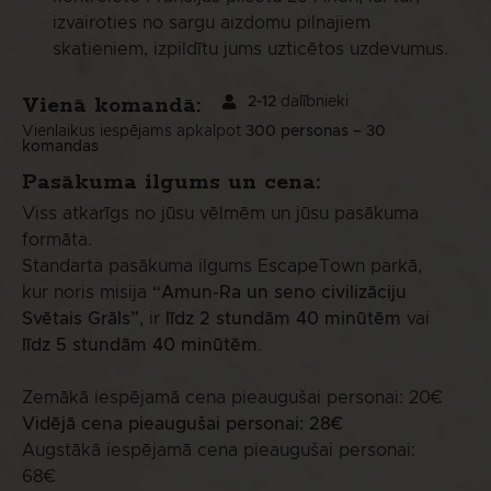
izvairoties no sargu aizdomu pilnajiem
skatieniem, izpildītu jums uzticētos uzdevumus.
Vienā komandā:
2-12
dalībnieki
Vienlaikus iespējams apkalpot
300 personas
– 30
komandas
Pasākuma
ilgums un cena:
Viss atkarīgs no jūsu vēlmēm un jūsu pasākuma
formāta.
Standarta pasākuma ilgums EscapeTown parkā,
kur noris misija
“Amun-Ra un seno civilizāciju
Svētais Grāls”
, ir
līdz 2 stundām 40 minūtēm
vai
līdz 5 stundām 40 minūtēm
.
Zemākā iespējamā cena pieaugušai personai: 20€
Vidējā cena pieaugušai personai: 28€
Augstākā iespējamā cena pieaugušai personai:
68€