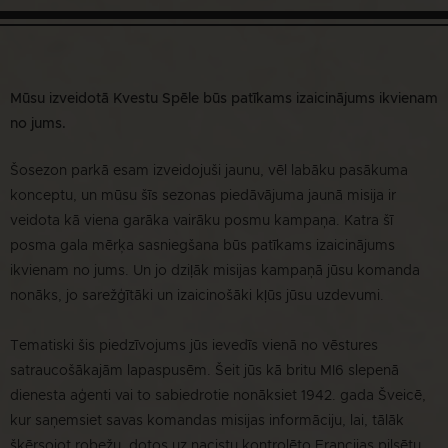
Mūsu izveidotā Kvestu Spēle būs patīkams izaicinājums ikvienam
no jums.
Šosezon parkā esam izveidojuši jaunu, vēl labāku pasākuma
konceptu, un mūsu šīs sezonas piedāvājuma jaunā misija ir
veidota kā viena garāka vairāku posmu kampaņa. Katra šī
posma gala mērķa sasniegšana būs patīkams izaicinājums
ikvienam no jums. Un jo dziļāk misijas kampaņā jūsu komanda
nonāks, jo sarežģītāki un izaicinošāki kļūs jūsu uzdevumi.
Tematiski šis piedzīvojums jūs ievedīs vienā no vēstures
satraucošākajām lapaspusēm. Šeit jūs kā britu MI6 slepenā
dienesta aģenti vai to sabiedrotie nonāksiet 1942. gada Šveicē,
kur saņemsiet savas komandas misijas informāciju, lai, tālāk
šķērsojot robežu, dotos uz nacistu kontrolēto Francijas pilsētu