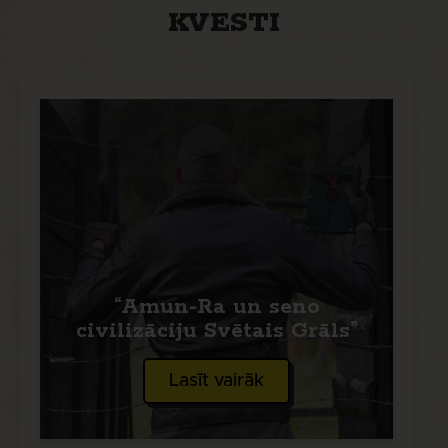
KVESTI
“Amun-Ra un seno
civilizāciju Svētais Grāls”
Lasīt vairāk