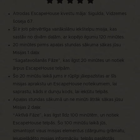
Atrodas EscapeHouse kvestu māja: Sigulda, Vidzemes
šoseja 67.
Šī ir ļoti pilnvērtīga vairākslāņu iekštelpu misija, kas
sastāv no divām daļām, ar kopējo ilgumu 120 minūtes.
20 minūtes pirms apaļas stundas sākuma sākas jūsu
Misijas 1.daļa:
“Sagatavošanās Fāze”, kas ilgst 20 minūtes un notiek
ārpus EscapeHouse telpām.
Šo 20 minūšu laikā jums ir rūpīgi jāiepazīstas ar šīs
misijas aprakstu un EscapeHouse noteikumiem, lai
saprastu, kāds ir durvju kods, lai iekļūtu telpās.
Apaļas stundas sākumā un ne minūti ātrāk sākas jūsu
Misijas 2.daļa:
“Aktīvā Fāze”, kas ilgst līdz 100 minūtēm, un notiek
EscapeHouse telpās. Šo 100 minūšu laikā jūs,
izmantojot visus misijas elementus (dārgumu grāmatu,
lejupielādēto misijas informāciju, telpās paslēptās