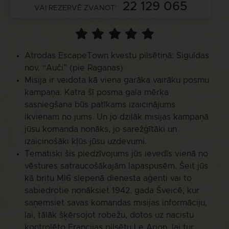
22 129 065
VAI REZERVĒ ZVANOT:
Atrodas EscapeTown kvestu pilsētiņā: Siguldas
nov. “Auči” (pie Raganas)
Misija ir veidota kā viena garāka vairāku posmu
kampaņa. Katra šī posma gala mērķa
sasniegšana būs patīkams izaicinājums
ikvienam no jums. Un jo dziļāk misijas kampaņā
jūsu komanda nonāks, jo sarežģītāki un
izaicinošāki kļūs jūsu uzdevumi.
Tematiski šis piedzīvojums jūs ievedīs vienā no
vēstures satraucošākajām lapaspusēm. Šeit jūs
kā britu MI6 slepenā dienesta aģenti vai to
sabiedrotie nonāksiet 1942. gada Šveicē, kur
saņemsiet savas komandas misijas informāciju,
lai, tālāk šķērsojot robežu, dotos uz nacistu
kontrolēto Francijas pilsētu Le Arion, lai tur,