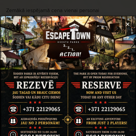
Zemākā iespējamā cena vienai personai
pasākumam bērniem:
11€
Vidējā cena vienai personai pasākumam bērniem:
18€
Augstākā iespējamā cena vienai personai
pasākumam bērniem:
48€
EscapeTown parkā ir lieliskas atlaides
dažādās kategorijās!
JUBILĀRAM – VECMEITAI – VECPUISIM:
ar
slepeno frāzi ieejas maksa parka teritorijā
0€
.
BĒRNIEM – PUSAUDŽIEM:
uzrādot
personapliecinošus dokumentus, ieejas maksa
parka teritorijā ar atlaidi
50% – 25%
ĢIMENEI:
ar slepeno frāzi ieejas maksai Misijas
Teritorijā atlaide
40€
.
SVĒTDIENĀS:
no 11:00-16:00 ieejas maksa parka
teritorijā
0€
.