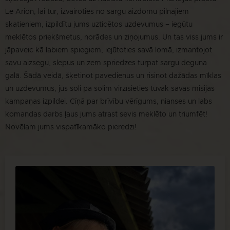
Le Arion, lai tur, izvairoties no sargu aizdomu pilnajiem
skatieniem, izpildītu jums uzticētos uzdevumus – iegūtu
meklētos priekšmetus, norādes un ziņojumus. Un tas viss jums ir
jāpaveic kā labiem spiegiem, iejūtoties savā lomā, izmantojot
savu aizsegu, slepus un zem spriedzes turpat sargu deguna
galā. Šādā veidā, šķetinot pavedienus un risinot dažādas mīklas
un uzdevumus, jūs soli pa solim virzīsieties tuvāk savas misijas
kampaņas izpildei. Cīņā par brīvību vērīgums, nianses un labs
komandas darbs ļaus jums atrast sevis meklēto un triumfēt!
Novēlam jums vispatīkamāko pieredzi!