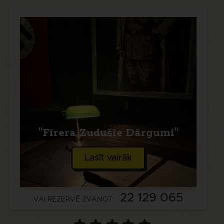
"Fīrera Zudušie Dārgumi"
Lasīt vairāk
22 129 065
VAI REZERVĒ ZVANOT: