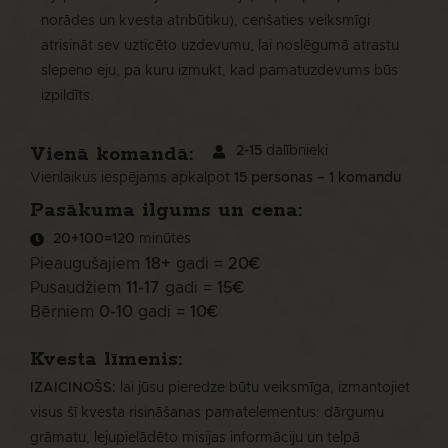
norādes un kvesta atribūtiku), cenšaties veiksmīgi
atrisināt sev uzticēto uzdevumu, lai noslēgumā atrastu
slepeno eju, pa kuru izmukt, kad pamatuzdevums būs
izpildīts.
Vienā komandā:
2-15
dalībnieki
Vienlaikus iespējams apkalpot
15 personas – 1 komandu
Pasākuma ilgums un cena:
20+100=120
minūtes
Pieaugušajiem
18+
gadi =
20€
Pusaudžiem
11-17
gadi =
15€
Bērniem
0-10
gadi =
10€
Kvesta līmenis:
IZAICINOŠS
:
lai jūsu pieredze būtu veiksmīga, izmantojiet
visus šī kvesta risināšanas pamatelementus: dārgumu
grāmatu, lejupielādēto misijas informāciju un telpā