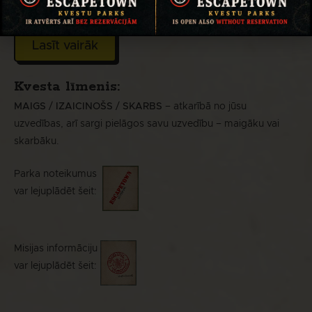
Precīzāka informācija sadaļā:
Lasīt vairāk
Kvesta līmenis:
MAIGS
/
IZAICINOŠS
/
SKARBS
– atkarībā no jūsu
uzvedības, arī sargi pielāgos savu uzvedību – maigāku vai
skarbāku.
Parka noteikumus
var
lejuplādēt šeit:
Misijas informāciju
var lejuplādēt šeit: