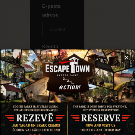
E-pasta
adrese
*
Kvesta
nosaukums
*
Dalībnieku
skaits
*